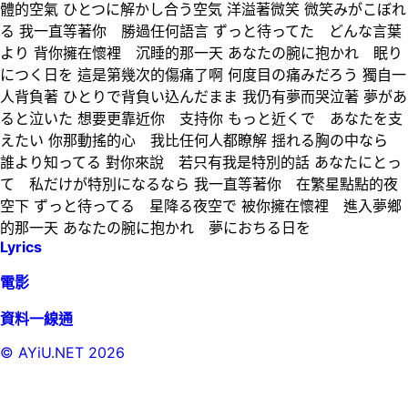
體的空氣 ひとつに解かし合う空気 洋溢著微笑 微笑みがこぼれ
る 我一直等著你 勝過任何語言 ずっと待ってた どんな言葉
より 背你擁在懷裡 沉睡的那一天 あなたの腕に抱かれ 眠り
につく日を 這是第幾次的傷痛了啊 何度目の痛みだろう 獨自一
人背負著 ひとりで背負い込んだまま 我仍有夢而哭泣著 夢があ
ると泣いた 想要更靠近你 支持你 もっと近くで あなたを支
えたい 你那動搖的心 我比任何人都瞭解 揺れる胸の中なら
誰より知ってる 對你來說 若只有我是特別的話 あなたにとっ
て 私だけが特別になるなら 我一直等著你 在繁星點點的夜
空下 ずっと待ってる 星降る夜空で 被你擁在懷裡 進入夢鄉
的那一天 あなたの腕に抱かれ 夢におちる日を
Lyrics
電影
資料一線通
© AYiU.NET
2026