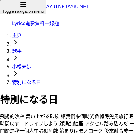
AYiU.NET
AYiU.NET
Toggle navigation menu
Lyrics
電影
資料一線通
主頁
歌手
小松未歩
特別になる日
特別になる日
飛揚的沙塵 舞い上がる砂埃 讓我們來個時光倒轉得兜風旅行吧
時間戻す ドライブしよう 踩滿加速器 アクセル踏み込んだ 一
開始是我一個人在唱獨角戲 始まりはモノローグ 後來融合成一