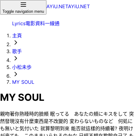
AYiU.NET
AYiU.NET
Toggle navigation menu
Lyrics
電影
資料一線通
主頁
歌手
小松未歩
MY SOUL
MY SOUL
親吻著你熟睡時的臉頰 眠ってる あなたの頬にキスをして 突
然發現沒有什麼東西是不改變的 変わらないものなど 何処に
も無いと気付いた 就算黎明到來 能否就這樣的持續著? 夜明け
が来ても このままいられるのかな 已經不想在欺騙自己了 も