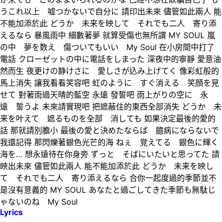
うこれ以上 嘘つかないで自分に 請印出未來 儘管如此兩人 能
不能加添於此 どうか 未来を映して それでも二人 寄り添
えるなら 暴風雨中 細數著夢 就算受傷也無所謂 MY SOUL 嵐
の中 夢を数え 傷ついてもいい My Soul 在小房間中打了
電話 クローゼットの中に電話をしまった 深夜中的寧靜 愛意油
然而生 夜更けの静けさに 愛しさが込み上げてく 像彩虹般的
馬上消失 讓我看看笑容吧 虹のように すぐ消える 笑顔を見
せて 對著雨過天晴的藍空 永遠 發誓吧 雨上がりの空に 永
遠 誓うよ 未來請實現吧 把遮蔽住的東西全部消失 どうか 未
来を叶えて 遮るものを全部 消しても 如果決定最後的愛的
話 那就請別膽小 最後の愛と決めたならば 臆病にならないで
我還記得 那閃爍著銀色光芒的海 ねぇ 覚えてる 銀色に輝く
海を… 想永遠待在你身旁 ずっと そばにいたいと思ってた 請
映出未來 儘管如此兩人 能不能加添於此 どうか 未来を映し
て それでも二人 寄り添えるなら 合你一起度過的季節並不
是沒有意義的 MY SOUL あなたと過ごしてきた季節も無駄じ
ゃないのね My Soul
Lyrics