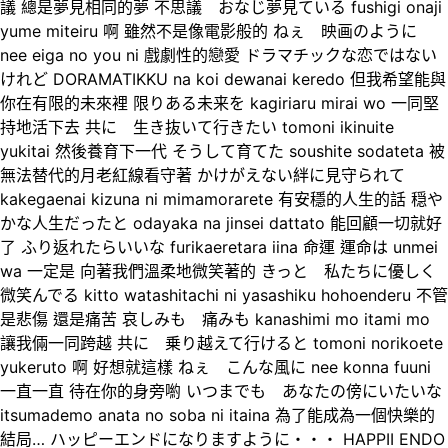
議 總是夢見相同的夢 不思議 おなじ夢見ている fushigi onaji
yume miteiru 啊 雖然不是像電影般的 ねぇ 映画のように
nee eiga no you ni 戲劇性的戀愛 ドラマチックな恋ではない
けれど DORAMATIKKU na koi dewanai keredo 但我希望能與
你在有限的未來裡 限りある未来を kagiriaru mirai wo 一同堅
持地活下去 共に 生き抜いて行きたい tomoni ikinuite
yukitai 然後養育下一代 そうして育てた soushite sodateta 被
無法替代的月老紅線看守著 かけがえない絆に見守られて
kakegaenai kizuna ni mimamorarete 有安穩的人生的話 穏や
かな人生だったと odayaka na jinsei dattato 能回顧一切就好
了 ふり返れたらいいな furikaeretara iina 命運 運命は unmei
wa 一定是 向著我們溫柔地微笑著的 きっと 私たちに優しく
微笑んでる kitto watashitachi ni yasashiku hohoenderu 不管
是悲傷 還是痛苦 哀しみも 痛みも kanashimi mo itami mo
讓我倆一同跨越 共に 乗り越えて行けると tomoni norikoete
yukeruto 啊 好想就這樣 ねぇ こんな風に nee konna fuuni
一直一直 待在你的身旁喲 いつまでも あなたの傍にいたいな
itsumademo anata no soba ni itaina 為了能成為一個快樂的
結局… ハッピーエンドになりますように・・・ HAPPII ENDO