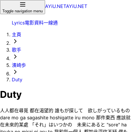
AYiU.NET
AYiU.NET
Toggle navigation menu
Lyrics
電影
資料一線通
主頁
歌手
濱崎歩
Duty
Duty
人人都在尋覓 都在渴望的 誰もが探して 欲しがっているもの
dare mo ga sagashite hoshigatte iru mono 那件東西 應該就
在未來的某處 「それ」はいつかの 未来にあると "sore" ha
itsuka no mirai ni aru to 我和每一個人 都如此深信不疑 僕も