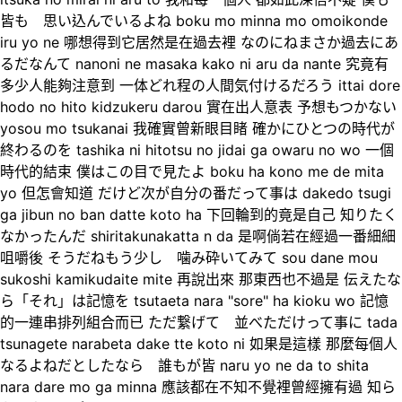
皆も 思い込んでいるよね boku mo minna mo omoikonde
iru yo ne 哪想得到它居然是在過去裡 なのにねまさか過去にあ
るだなんて nanoni ne masaka kako ni aru da nante 究竟有
多少人能夠注意到 一体どれ程の人間気付けるだろう ittai dore
hodo no hito kidzukeru darou 實在出人意表 予想もつかない
yosou mo tsukanai 我確實曾新眼目睹 確かにひとつの時代が
終わるのを tashika ni hitotsu no jidai ga owaru no wo 一個
時代的結束 僕はこの目で見たよ boku ha kono me de mita
yo 但怎會知道 だけど次が自分の番だって事は dakedo tsugi
ga jibun no ban datte koto ha 下回輪到的竟是自己 知りたく
なかったんだ shiritakunakatta n da 是啊倘若在經過一番細細
咀嚼後 そうだねもう少し 噛み砕いてみて sou dane mou
sukoshi kamikudaite mite 再說出來 那東西也不過是 伝えたな
ら「それ」は記憶を tsutaeta nara "sore" ha kioku wo 記憶
的一連串排列組合而已 ただ繋げて 並べただけって事に tada
tsunagete narabeta dake tte koto ni 如果是這樣 那麼每個人
なるよねだとしたなら 誰もが皆 naru yo ne da to shita
nara dare mo ga minna 應該都在不知不覺裡曾經擁有過 知ら