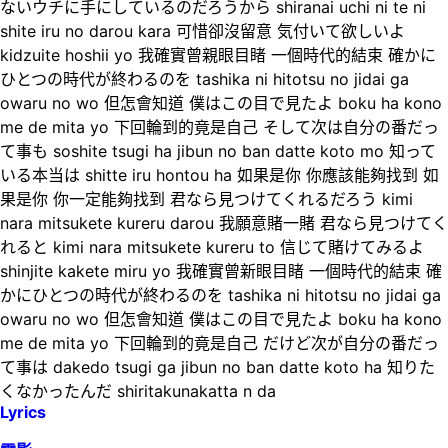
ないウチに手にしているのだろうから shiranai uchi ni te ni
shite iru no darou kara 可惜卻沒留意 気付いて欲しいよ
kidzuite hoshii yo 我確實曾親眼目睹 一個時代的結束 確かに
ひとつの時代が終わるのを tashika ni hitotsu no jidai ga
owaru no wo 但怎會知道 僕はこの目で見たよ boku ha kono
me de mita yo 下回輪到的竟是自己 そして次は自分の番だっ
て事も soshite tsugi ha jibun no ban datte koto mo 知って
いる本当は shitte iru hontou ha 如果是你 你應該能夠找到 如
果是你 你一定能夠找到 君なら見つけてくれるだろう kimi
nara mitsukete kureru darou 我願意賭一賭 君なら見つけてく
れると kimi nara mitsukete kureru to 信じて賭けてみるよ
shinjite kakete miru yo 我確實曾新眼目睹 一個時代的結束 確
かにひとつの時代が終わるのを tashika ni hitotsu no jidai ga
owaru no wo 但怎會知道 僕はこの目で見たよ boku ha kono
me de mita yo 下回輪到的竟是自己 だけど次が自分の番だっ
て事は dakedo tsugi ga jibun no ban datte koto ha 知りた
くなかったんだ shiritakunakatta n da
Lyrics