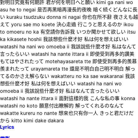
對明日究竟有何期許 君が何を明日へと願い kimi ga nani wo
asu he to negai 是否再黑暗再漫長的夜晚 暗く続くどんなに長
い kuraku tsudzuku donna ni nagai 你也在所不辭 夜さえも越
えて yoru sae mo koete 決心走過 行こうと思えるのか ikou
to omoeru no ka 有空請你告訴我 いつか聞かせて欲しい itsu
ka kikasete hoshii 我該想些什麼才好 私は何を想えばいい
watashi ha nani wo omoeba ii 我該說些什麼才好 私はなんて
言ったらいい watashi ha nante ittara ii 即使受到再多的讚美
もてはやされたって motehayasareta tte 即使受到再多的羨慕
羨まれたって urayamareta tte 還是不明白自己明不明白 解っ
てるのかさえ解らない wakatteru no ka sae wakaranai 我該
想些什麼才好 私は何を想えばいい watashi ha nani wo
omoeba ii 我該說些什麼才好 私はなんて言ったらいい
watashi ha nante ittara ii 面對這樣的我 こんな私の事 konna
watashi no koto 願意付出瞭解的 解ってくれるのなんて
wakatte kureru no nante 想來也只有你一人 きっと君だけだ
から kitto kimi dake dakara
Lyrics