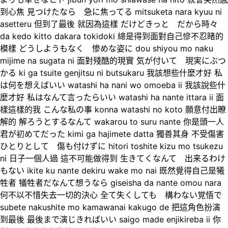
到心焦 見つけたなら 急に焦ってる mitsuketa nara kyuu ni
asetteru 但到了最後 就因為這樣 だけどきっと だから時々
da kedo kitto dakara tokidoki 總是得到面對自己慘不忍睹的
模樣 どうしようもなく 惨めな姿に dou shiyou mo naku
mijime na sugata ni 面對殘酷的現實 気が付いて 現実にぶつ
かる ki ga tsuite genjitsu ni butsukaru 我該想些什麼才好 私
は何を想えばいい watashi ha nani wo omoeba ii 我該說些什
麼才好 私はなんて言ったらいい watashi ha nante ittara ii 面
樣這樣的我 こんな私の事 konna watashi no koto 願意付出瞭
解的 解ろうとするなんて wakarou to suru nante 你是頭一人
君が初めてだった kimi ga hajimete datta 獨善其身 不受傷害
ひとりとして 傷も付けずに hitori toshite kizu mo tsukezu
ni 日子一個人過 這不可能做得到 生きてくなんて 出来るわけ
もない ikite ku nante dekiru wake mo nai 既然覺得自己是犧
牲者 犠牲者だなんて想うなら giseisha da nante omou nara
何不以不惜失去一切的決心 全て失くしても 構わない覚悟で
subete nakushite mo kamawanai kakugo de 把這角色扮演
到最後 最後まで演じきればいい saigo made enjikireba ii 你