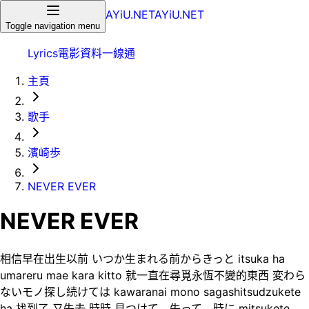
AYiU.NET
AYiU.NET
Toggle navigation menu
Lyrics
電影
資料一線通
主頁
歌手
濱崎歩
NEVER EVER
NEVER EVER
相信早在出生以前 いつか生まれる前からきっと itsuka ha
umareru mae kara kitto 就一直在尋覓永恆不變的東西 変わら
ないモノ探し続けては kawaranai mono sagashitsudzukete
ha 找到了 又失去 時時 見つけて 失って 時に mitsukete