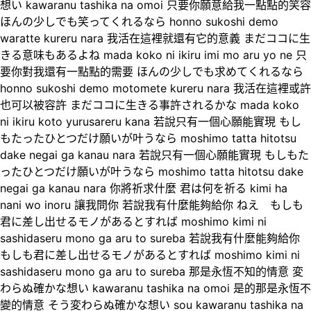
想い kawaranu tashika na omoi 只要你願意給我一點點的笑容
ほんの少しでも笑ってくれるなら honno sukoshi demo
waratte kureru nara 我活在這裡就還有它的意義 まだココに生
きる意味もあるよね mada koko ni ikiru imi mo aru yo ne 只
要你對我還有一點點的需要 ほんの少しでも求めてくれるなら
honno sukoshi demo motomete kureru nara 我活在這裡或許
也可以被容許 まだココに生きる事許されるかな mada koko
ni ikiru koto yurusareru kana 若說只有一個心願能實現 もし
もたったひとつだけ願いが叶うなら moshimo tatta hitotsu
dake negai ga kanau nara 若說只有一個心願能實現 もしもた
ったひとつだけ願いが叶うなら moshimo tatta hitotsu dake
negai ga kanau nara 你將祈求什麼 君は何を祈る kimi ha
nani wo inoru 讓我問你 若說我有什麼能夠給你 ねえ もしも
君に差し出せるモノがあるとすれば moshimo kimi ni
sashidaseru mono ga aru to sureba 若說我有什麼能夠給你
もしも君に差し出せるモノがあるとすれば moshimo kimi ni
sashidaseru mono ga aru to sureba 那是永恆不知的情意 変
わらぬ確かな想い kawaranu tashika na omoi 是的那是永恆不
變的情意 そう変わらぬ確かな想い sou kawaranu tashika na