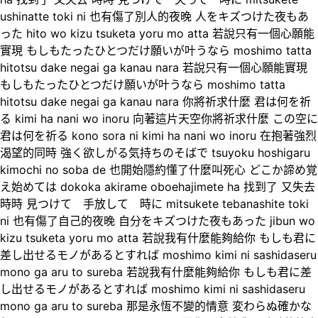
ushinatte toki ni 也有傷了別人的夜晚 人をキズつけた夜もあ
った hito wo kizu tsuketa yoru mo atta 若說只有一個心願能
實現 もしもたったひとつだけ願いが叶うなら moshimo tatta
hitotsu dake negai ga kanau nara 若說只有一個心願能實現
もしもたったひとつだけ願いが叶うなら moshimo tatta
hitotsu dake negai ga kanau nara 你將祈求什麼 君は何を祈
る kimi ha nani wo inoru 向著這片天空你將祈求什麼 この空に
君は何を祈る kono sora ni kimi ha nani wo inoru 在抱著強烈
渴望的同時 強く欲しがる気持ちのそばで tsuyoku hoshigaru
kimochi no soba de 也開始隱約懂了什麼叫死心 どこか諦め覚
え始めては dokoka akirame oboehajimete ha 找到了 又失去
時時 見つけて 手放して 時に mitsukete tebanashite toki
ni 也有傷了自己的夜晚 自分をキズつけた夜もあった jibun wo
kizu tsuketa yoru mo atta 若說我有什麼能夠給你 もしも君に
差し出せるモノがあるとすれば moshimo kimi ni sashidaseru
mono ga aru to sureba 若說我有什麼能夠給你 もしも君に差
し出せるモノがあるとすれば moshimo kimi ni sashidaseru
mono ga aru to sureba 那是永恆不變的情意 変わらぬ確かな