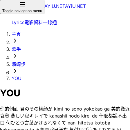
AYiU.NET
AYiU.NET
Toggle navigation menu
Lyrics
電影
資料一線通
主頁
歌手
濱崎歩
YOU
YOU
你的側面 君のその横顔が kimi no sono yokokao ga 美的幾近
哀愁 悲しい程キレイで kanashii hodo kirei de 什麼都說不出
口 何ひとつ言葉かけられなくて nani hitotsu kotoba
kakerarenakute 不經意淚已滿襟 気付けば涙あふれてる ki