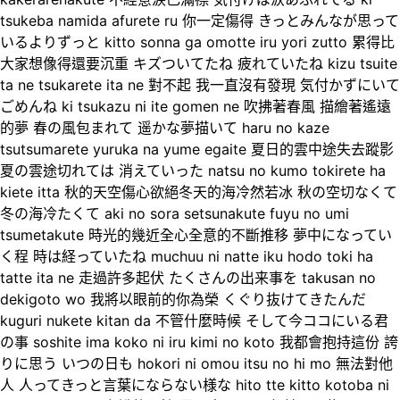
tsukeba namida afurete ru 你一定傷得 きっとみんなが思って
いるよりずっと kitto sonna ga omotte iru yori zutto 累得比
大家想像得還要沉重 キズついてたね 疲れていたね kizu tsuite
ta ne tsukarete ita ne 對不起 我一直沒有發現 気付かずにいて
ごめんね ki tsukazu ni ite gomen ne 吹拂著春風 描繪著遙遠
的夢 春の風包まれて 遥かな夢描いて haru no kaze
tsutsumarete yuruka na yume egaite 夏日的雲中途失去蹤影
夏の雲途切れては 消えていった natsu no kumo tokirete ha
kiete itta 秋的天空傷心欲絕冬天的海冷然若冰 秋の空切なくて
冬の海冷たくて aki no sora setsunakute fuyu no umi
tsumetakute 時光的幾近全心全意的不斷推移 夢中になってい
く程 時は経っていたね muchuu ni natte iku hodo toki ha
tatte ita ne 走過許多起伏 たくさんの出来事を takusan no
dekigoto wo 我將以眼前的你為榮 くぐり抜けてきたんだ
kuguri nukete kitan da 不管什麼時候 そして今ココにいる君
の事 soshite ima koko ni iru kimi no koto 我都會抱持這份 誇
りに思う いつの日も hokori ni omou itsu no hi mo 無法對他
人 人ってきっと言葉にならない様な hito tte kitto kotoba ni