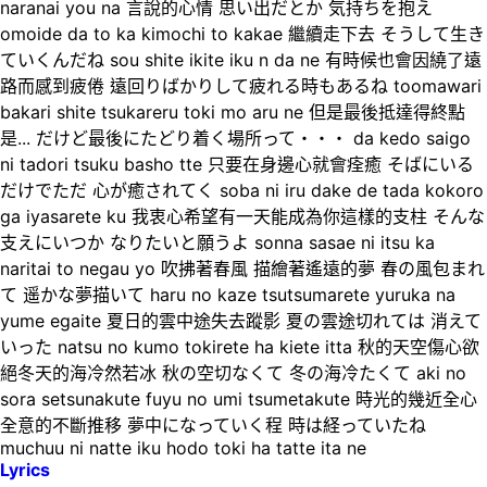
naranai you na 言說的心情 思い出だとか 気持ちを抱え
omoide da to ka kimochi to kakae 繼續走下去 そうして生き
ていくんだね sou shite ikite iku n da ne 有時候也會因繞了遠
路而感到疲倦 遠回りばかりして疲れる時もあるね toomawari
bakari shite tsukareru toki mo aru ne 但是最後抵達得終點
是... だけど最後にたどり着く場所って・・・ da kedo saigo
ni tadori tsuku basho tte 只要在身邊心就會痊癒 そばにいる
だけでただ 心が癒されてく soba ni iru dake de tada kokoro
ga iyasarete ku 我衷心希望有一天能成為你這樣的支柱 そんな
支えにいつか なりたいと願うよ sonna sasae ni itsu ka
naritai to negau yo 吹拂著春風 描繪著遙遠的夢 春の風包まれ
て 遥かな夢描いて haru no kaze tsutsumarete yuruka na
yume egaite 夏日的雲中途失去蹤影 夏の雲途切れては 消えて
いった natsu no kumo tokirete ha kiete itta 秋的天空傷心欲
絕冬天的海冷然若冰 秋の空切なくて 冬の海冷たくて aki no
sora setsunakute fuyu no umi tsumetakute 時光的幾近全心
全意的不斷推移 夢中になっていく程 時は経っていたね
muchuu ni natte iku hodo toki ha tatte ita ne
Lyrics