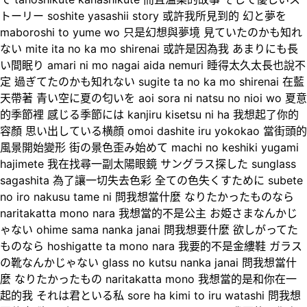
トーリー soshite yasashii story 或許我所見到的 幻と夢を
maboroshi to yume wo 只是幻想與夢境 見ていたのかも知れ
ない mite ita no ka mo shirenai 或許是因為我 あまりにも長
い間眠り amari ni mo nagai aida nemuri 睡得太久太長也說不
定 過ぎてたのかも知れない sugite ta no ka mo shirenai 在藍
天帶著 青い空に夏の匂いを aoi sora ni natsu no nioi wo 夏意
的季節裡 感じる季節には kanjiru kisetsu ni ha 我想起了你的
容顏 思い出している横顔 omoi dashite iru yokokao 當街頭的
風景開始變形 街の景色歪み始めて machi no keshiki yugami
hajimete 我在找尋一副太陽眼鏡 サングラス探した sunglass
sagashita 為了讓一切失去色彩 全ての色失くすために subete
no iro nakusu tame ni 問我想當什麼 なりたかったものなら
naritakatta mono nara 我想當的不是公主 お姫さまなんかじ
ゃない ohime sama nanka janai 問我想要什麼 欲しがってた
ものなら hoshigatte ta mono nara 我要的不是金縷鞋 ガラス
の靴なんかじゃない glass no kutsu nanka janai 問我想當什
麼 なりたかったもの naritakatta mono 我想當的是和你在一
起的我 それは君といる私 sore ha kimi to iru watashi 問我想