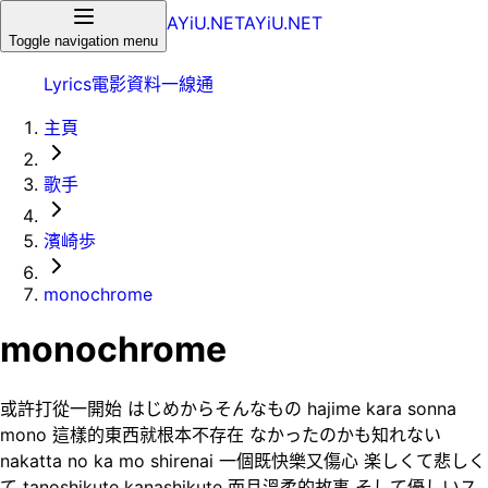
AYiU.NET
AYiU.NET
Toggle navigation menu
Lyrics
電影
資料一線通
主頁
歌手
濱崎歩
monochrome
monochrome
或許打從一開始 はじめからそんなもの hajime kara sonna
mono 這樣的東西就根本不存在 なかったのかも知れない
nakatta no ka mo shirenai 一個既快樂又傷心 楽しくて悲しく
て tanoshikute kanashikute 而且溫柔的故事 そして優しいス