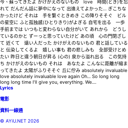
今、蘇ってきたよ かけがえのないもの love 時間(とき)を忘
れて だんだん話に夢中になって 出逢えてよかった… ぎこちな
かったけど それは 手を繋ぐときめき この降りそそぐ ビル
の星空に ふと孤独感(ひとりきり)がよぎる 自宅を出る 一歩
手前までは いつもと変わらない自分がいて あれから どうし
ているのかと ずーっと思っていたけど あの頃 心の門閉ざし
て 近くて 遠い人だった かけがえのないもの 君と話している
と 伝染してくるよ 嬉しい事も 君の悲しみも 全部受けとめ
たい 昨日と違う朝日が昇る (心の) 泉から溢れ出る この気持
ち かけがえのないもの それは あなたよ こんなに距離が縮ま
ってきたよ 太陽がふりそそぐ 丘に佇み absolutely invaluable
love absolutely invaluable love again Oh... So long long
long long time I'll give you, everything. We....
Lyrics
電影
資料一線通
© AYiU.NET
2026