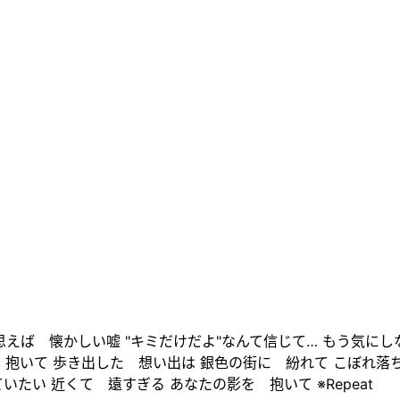
今思えば 懐かしい嘘 "キミだけだよ"なんて信じて… もう気
 抱いて 歩き出した 想い出は 銀色の街に 紛れて こぼれ落
たい 近くて 遠すぎる あなたの影を 抱いて ※Repeat