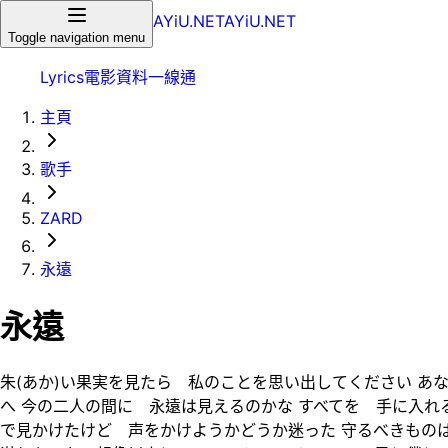
AYiU.NET
AYiU.NET
Toggle navigation menu
Lyrics
電影
資料一線通
主頁
歌手
ZARD
永遠
永遠
朱(あか)い果実を見たら 私のことを思い出してください あな
へ 今の二人の間に 永遠は見えるのかな すべてを 手に入れ
で見かけたけど 声をかけようかどうか迷った 守るべきもの