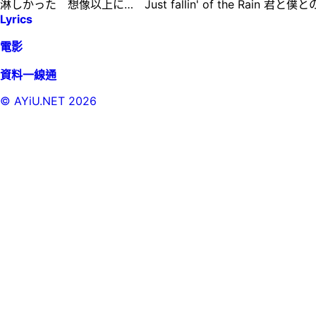
淋しかった 想像以上に… Just fallin' of the 
Lyrics
電影
資料一線通
© AYiU.NET
2026