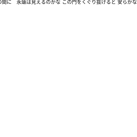
Rain 君と僕との間に 永遠は見えるのかな この門をくぐり抜けると