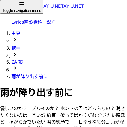
AYiU.NET
AYiU.NET
Toggle navigation menu
Lyrics
電影
資料一線通
主頁
歌手
ZARD
雨が降り出す前に
雨が降り出す前に
優しいのか？ ズルイのか？ ホントの君はどっちなの？ 聴き
たくないのは 言い訳 約束 破ってばかりだね 泣きたい時ほ
ど ほがらかでいたい 君の笑顔で 一日幸せな気分... 雨が降