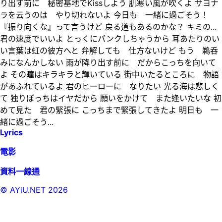
り出す前に 秘密基地でKissしよう 肌寒い風が吹くよ サヨナ
ラを云うのは やり切れないよ 今日も 一緒に過ごそう！
『振り向くな』って言うけど 戻る道もあるのかな？ キミの...
君の速度でいいよ とっくにパンクしちゃうから 耳あたりのい
い言葉は虹の彼方へと 弁解しても 仕方ないけど もう 鵜呑
みになんかしない 雨が降り出す前に だからこっちを向いて
よ その瞳はキラキラと輝いている 街中いたるところに 物語
があふれているよ 君のヒーローに なりたい 光る海は悲しく
て 独りぼっちはイヤだから 願いをかけて また逢いたいな 初
めて見た 君の緊張に こっちまで緊張してきたよ 明日も 一
緒に過ごそう...
Lyrics
電影
資料一線通
© AYiU.NET
2026