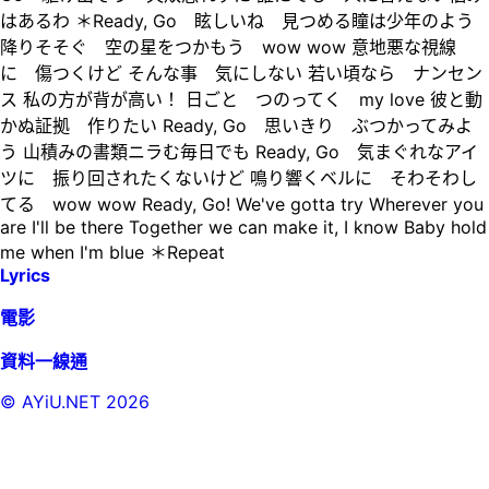
はあるわ ＊Ready, Go 眩しいね 見つめる瞳は少年のよう
降りそそぐ 空の星をつかもう wow wow 意地悪な視線
に 傷つくけど そんな事 気にしない 若い頃なら ナンセン
ス 私の方が背が高い！ 日ごと つのってく my love 彼と動
かぬ証拠 作りたい Ready, Go 思いきり ぶつかってみよ
う 山積みの書類ニラむ毎日でも Ready, Go 気まぐれなアイ
ツに 振り回されたくないけど 鳴り響くベルに そわそわし
てる wow wow Ready, Go! We've gotta try Wherever you
are I'll be there Together we can make it, I know Baby hold
me when I'm blue ＊Repeat
Lyrics
電影
資料一線通
© AYiU.NET
2026