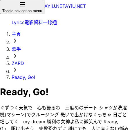
AYiU.NET
AYiU.NET
Toggle navigation menu
Lyrics
電影
資料一線通
主頁
歌手
ZARD
Ready, Go!
Ready, Go!
ぐずつく天気で 心も曇るわ 三度めのデート シャツが洗濯
機(マシーン)でクルージング 急いで出かけなくっちゃ 日ごと
増してく my dream 勝利の女神よ私に微笑んで Ready,
Go 駆け出そう 失敗恐れずに 誰にでも 人に言えない悩み