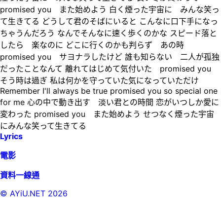
promised you また始めよう 白く煙った宇宙に みんな笑っ
て生きてる どうして君のそばにいると こんなに口下手になっ
ちゃうんだろう なんでそんなに速く歩くのかな スピード落と
したら 楽なのに どこに行くのかも判らず あの時
promised you サヨナラしたけど 誰も知らない 二人が孤独
だったことなんて 離れてはじめて気付いた promised you
そう時は過ぎ 私は何かを守っていた気になっていただけ
Remember I'll always be true promised you so special one
for me 心の中で動き出す 淡い君との時間 恋がいつしか愛に
変わった promised you また始めよう せつなく煙った宇宙
にみんな笑って生きてる
Lyrics
電影
資料一線通
© AYiU.NET
2026