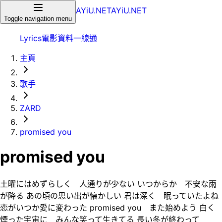
AYiU.NET
AYiU.NET
Toggle navigation menu
Lyrics
電影
資料一線通
主頁
歌手
ZARD
promised you
promised you
土曜にはめずらしく 人通りが少ない いつからか 不安な雨
が降る あの頃の思い出が懐かしい 君は深く 眠っていたよね
恋がいつか愛に変わった promised you また始めよう 白く
煙った宇宙に みんな笑って生きてる 長い冬が終わって