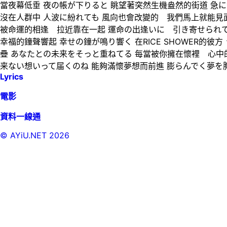
當夜幕低垂 夜の帳が下りると 眺望著突然生機盎然的街道 急
沒在人群中 人波に紛れても 風向也會改變的 我們馬上就能見
被命運的相逢 拉近靠在一起 運命の出逢いに 引き寄せられて
幸福的鐘聲響起 幸せの鐘が鳴り響く 在RICE SHOWER
疊 あなたとの未来をそっと重ねてる 每當被你擁在懷裡 心中
来ない想いって届くのね 能夠滿懷夢想而前進 膨らんでく夢を
Lyrics
電影
資料一線通
© AYiU.NET
2026