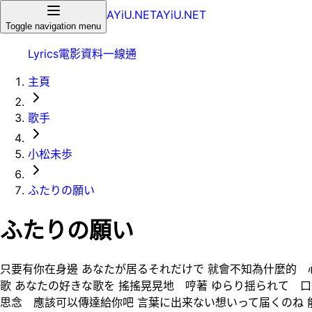
AYiU.NET
AYiU.NET
Toggle navigation menu
Lyrics
電影
資料一線通
主頁
歌手
小松未歩
ふたりの願い
ふたりの願い
只要有你在身邊 あなたが居るそれだけで 就會不知為什麼的 
歌 あなたの好きな歌を 搖搖晃晃地 哼著 ゆらり揺られて 
思念 應該可以傳達給你吧 言葉に出来ない想いって届くのね 