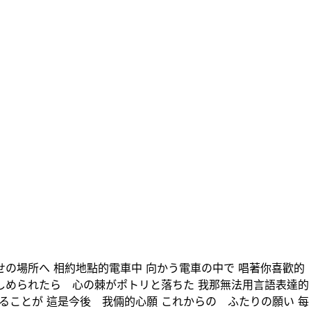
せの場所へ 相約地點的電車中 向かう電車の中で 唱著你喜歡的
きしめられたら 心の棘がポトリと落ちた 我那無法用言語表達的
ることが 這是今後 我倆的心願 これからの ふたりの願い 每