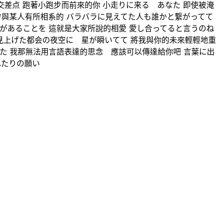
交差点 跑著小跑步而前來的你 小走りに来る あなた 即使被淹
會與某人有所相系的 バラバラに見えてた人も誰かと繋がってて
があることを 這就是大家所說的相愛 愛し合ってると言うのね
著 見上げた都会の夜空に 星が瞬いてて 將我與你的未來輕輕地重
た 我那無法用言語表達的思念 應該可以傳達給你吧 言葉に出
ふたりの願い