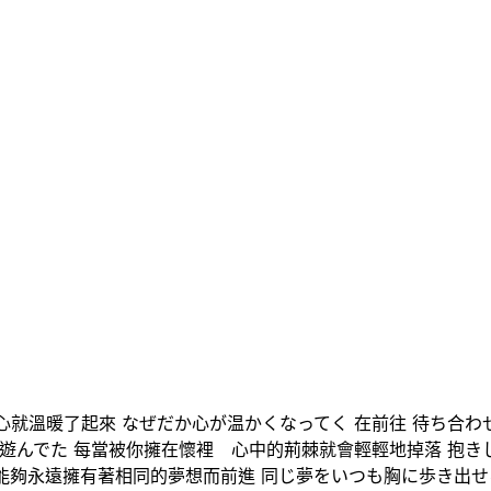
心就溫暖了起來 なぜだか心が温かくなってく 在前往 待ち合わ
口遊んでた 每當被你擁在懷裡 心中的荊棘就會輕輕地掉落 抱
能夠永遠擁有著相同的夢想而前進 同じ夢をいつも胸に歩き出せ