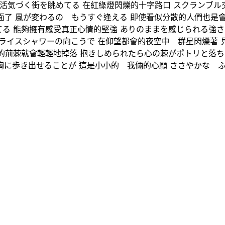
に活気づく街を眺めてる 在紅綠燈閃爍的十字路口 スクランブル
面了 風が変わるの もうすぐ逢える 即使看似分散的人們也是
る 能夠擁有感受真正心情的堅強 ありのままを感じられる強さ
的彼方 ライスシャワーの向こうで 在仰望都會的夜空中 群星閃爍
的荊棘就會輕輕地掉落 抱きしめられたら心の棘がポトリと落ち
胸に歩き出せることが 這是小小的 我倆的心願 ささやかな 