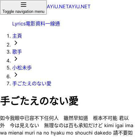
AYiU.NET
AYiU.NET
Toggle navigation menu
Lyrics
電影
資料一線通
主頁
歌手
小松未歩
手ごたえのない愛
手ごたえのない愛
如今我眼中已容不下任何人 雖然早知道 根本不可能 君以
外 今は見えない 無理なのは百も承知だけど kimi igai ima
wa mienai muri na no hyaku mo shouchi dakedo 請不要如