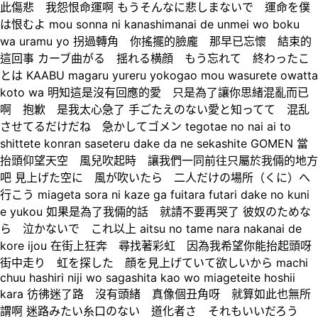
此傷悲 我怨恨命運啊 もうそんなに悲しまないで 運命を僕
は恨むよ mou sonna ni kanashimanai de unmei wo boku
wa uramu yo 拐過轉角 你搖擺的臉龐 那早已忘懷 結束的
這回事 カーブ曲がる 揺れる横顔 もう忘れて 終わったこ
とは KAABU magaru yureru yokogao mou wasurete owatta
koto wa 明知這是沒有回應的愛 只是為了讓你思緒混亂而已
啊 抱歉 是我太心急了 手ごたえのない愛と知ってて 混乱
させてるだけだね 急かしてゴメン tegotae no nai ai to
shittete konran saseteru dake da ne sekashite GOMEN 當
抬頭仰望天空 風兒吹起時 讓我們一同前往只屬於我倆的地方
吧 見上げた空に 風が吹いたら 二人だけの場所（くに）へ
行こう miageta sora ni kaze ga fuitara futari dake no kuni
e yukou 如果是為了我倆的話 就請不要再哭了 彼奴のためな
ら 泣かないで これ以上 aitsu no tame nara nakanai de
kore ijou 在街上狂奔 尋找著彩虹 因為我希望你能抬起頭呀
街中走り 虹を探した 顔を見上げていて欲しいから machi
chuu hashiri niji wo sagashita kao wo miageteite hoshii
kara 彷彿迷了路 沒有頭緒 真像個丑角呀 就算如此也無所
謂啊 迷路みたい糸口のない 道化者さ それもいいだろう