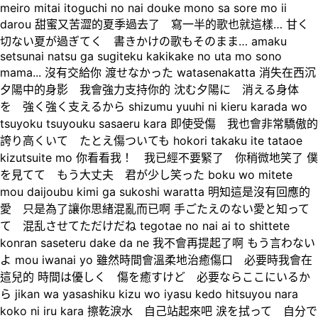
meiro mitai itoguchi no nai douke mono sa sore mo ii
darou 甜蜜又苦澀的夏季過去了 寫一半的歌也就這樣… 甘く
切ない夏が過ぎてく 書きかけの歌もそのまま… amaku
setsunai natsu ga sugiteku kakikake no uta mo sono
mama... 沒有交給你 渡せなかった watasenakatta 消失在西沉
夕陽中的身影 我會強力支持你的 沈む夕陽に 消える身体
を 強く強く支えるから shizumu yuuhi ni kieru karada wo
tsuyoku tsuyouku sasaeru kara 即使受傷 我也會非常驕傲的
誇り高くいて たとえ傷ついても hokori takaku ite tataoe
kizutsuite mo 你看看我！ 我已經不要緊了 你稍微地笑了 僕
を見てて もう大丈夫 君が少し笑った boku wo mitete
mou daijoubu kimi ga sukoshi waratta 明知這是沒有回應的
愛 只是為了讓你思緒混亂而已啊 手ごたえのない愛と知って
て 混乱させてただけだね tegotae no nai ai to shittete
konran saseteru dake da ne 我不會再提起了啊 もう言わない
よ mou iwanai yo 雖然時間會溫柔地治癒傷口 必要時我會在
這兒的 時間は優しく 傷を癒すけど 必要ならここにいるか
ら jikan wa yasashiku kizu wo iyasu kedo hitsuyou nara
koko ni iru kara 擦乾淚水 自己站起來吧 涙を拭って 自分で