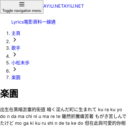
AYiU.NET
AYiU.NET
Toggle navigation menu
Lyrics
電影
資料一線通
主頁
歌手
小松未歩
楽園
楽園
出生在黑暗淤塞的街道 暗く淀んだ町に生まれて ku ra ku yo
do n da ma chi ni u ma re te 雖然折騰痛苦著 もがき苦しんで
たけど mo ga ki ku ru shi n de ta ke do 但在此與可愛的你相