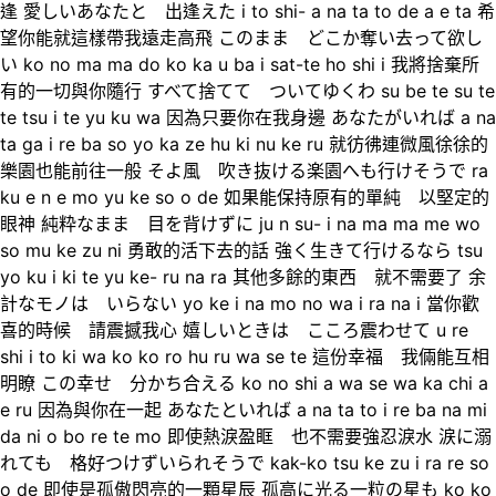
逢 愛しいあなたと 出逢えた i to shi- a na ta to de a e ta 希
望你能就這樣帶我遠走高飛 このまま どこか奪い去って欲し
い ko no ma ma do ko ka u ba i sat-te ho shi i 我將捨棄所
有的一切與你隨行 すべて捨てて ついてゆくわ su be te su te
te tsu i te yu ku wa 因為只要你在我身邊 あなたがいれば a na
ta ga i re ba so yo ka ze hu ki nu ke ru 就彷彿連微風徐徐的
樂園也能前往一般 そよ風 吹き抜ける楽園へも行けそうで ra
ku e n e mo yu ke so o de 如果能保持原有的單純 以堅定的
眼神 純粋なまま 目を背けずに ju n su- i na ma ma me wo
so mu ke zu ni 勇敢的活下去的話 強く生きて行けるなら tsu
yo ku i ki te yu ke- ru na ra 其他多餘的東西 就不需要了 余
計なモノは いらない yo ke i na mo no wa i ra na i 當你歡
喜的時候 請震撼我心 嬉しいときは こころ震わせて u re
shi i to ki wa ko ko ro hu ru wa se te 這份幸福 我倆能互相
明瞭 この幸せ 分かち合える ko no shi a wa se wa ka chi a
e ru 因為與你在一起 あなたといれば a na ta to i re ba na mi
da ni o bo re te mo 即使熱淚盈眶 也不需要強忍淚水 涙に溺
れても 格好つけずいられそうで kak-ko tsu ke zu i ra re so
o de 即使是孤傲閃亮的一顆星辰 孤高に光る一粒の星も ko ko