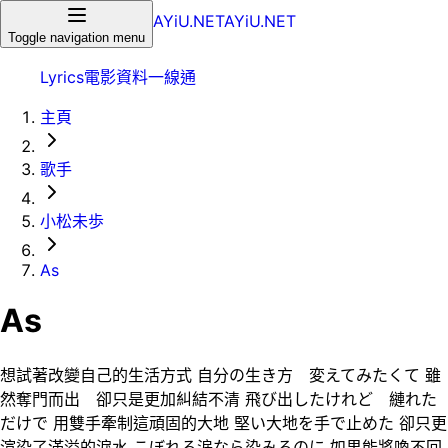
AYiU.NET
AYiU.NET
Toggle navigation menu
Lyrics
電影
資料一線通
主頁
歌手
小松未歩
As
As
想試著改變自己的生活方式 自分の生き方 変えてみたくて 雖
然奪門而出 卻只是更加糾結不清 飛び出したけれど 縺れた
だけで 用雙手牽制這頑固的大地 堅い大地を手で止めた 卻只更
渲染了滿溢的淚水 こぼれる涙なら染みるのに 如果能將喚不回