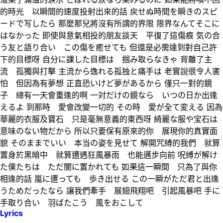
的時光 以瞬間的速度投射出來的話 戻せぬ時間を瞬きのスピ
ードで写したら 那麼那兒將沒有所謂的界限 限界なんてそこに
はなかった 即使與意氣相投的朋友談天 平復了這傷痕 気の合
う友と語り合い この傷を癒せても 但還是必需達到對自己許
下的目標呀 自分に課した目標は 掴み取らなきゃ 背離了主
流 孤獨與打擊 主流から逸れる孤独と痛手は 老實說很令人害
怕 但因為有夢想 正直恐いけど夢があるから 僅只一對的鏡
子 總有一天會重逢的啊 一対だけの鏡なら いつの日か出逢
えるよ 到那時 愛會改變一切的 その時 愛が全て変える 因為
華麗的衣服及寶石 只是毫無意義的東西呀 綺麗な服や宝石は
意味のない物だから 所以只要保有原來的你 展現你的真實面
貌 そのままでいい 本当の姿を見せて 解開咒縛的我們 就算
置身於黑暗中 就算遭遇狂風暴雨 也能邁步向前 呪縛が解け
た僕たちは ただ闇に置かれても 如果這一瞬間 只為了與你
相逢的話 嵐に遭っても 歩き出せる この一瞬がただ君と出逢
うためだったなら 讓我們牽手 展翅飛翔吧 引起風暴吧 手に
手取り合い 羽ばたこう 風をおこして
Lyrics