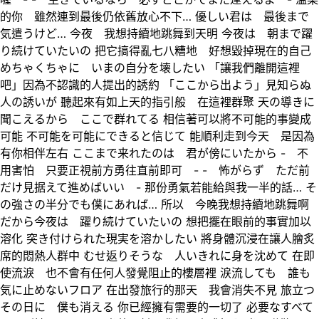
的你 雖然連到最後仍依舊放心不下… 優しい君は 最後まで
気遣うけど… 今夜 我想持續地跳舞到天明 今夜は 朝まで躍
り続けていたいの 把它搞得亂七八糟地 好想毀掉現在的自己
めちゃくちゃに いまの自分を壊したい 「讓我們離開這裡
吧」因為不認識的人提出的誘約 「ここから出よう」見知らぬ
人の誘いが 聽起來有如上天的指引般 在這裡群聚 天の導きに
聞こえるから ここで群れてる 相信著可以將不可能的事變成
可能 不可能を可能にできると信じて 能順利走到今天 是因為
有你相伴左右 ここまで来れたのは 君が傍にいたから - 不
用害怕 只要正視前方勇往直前即可 - - 怖がらず ただ前
だけ見据えて進めばいい - 那份勇氣若能給與我一半的話… そ
の強さの半分でも僕にあれば… 所以 今晚我想持續地跳舞啊
だから今夜は 躍り続けていたいの 想把擺在眼前的事實加以
溶化 突き付けられた現実を溶かしたい 將身體沉浸在讓人膾炙
席的悶熱人群中 むせ返りそうな 人いきれに身を沈めて 在即
使流淚 也不會有任何人發覺阻止的樓層裡 涙流しても 誰も
気に止めないフロア 在出發旅行的那天 我會消失不見 旅立つ
その日に 僕も消える 你已經擁有需要的一切了 必要なすべて