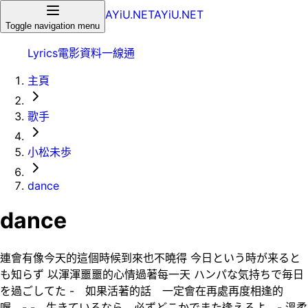
AYiU.NET
AYiU.NET
Toggle navigation menu
Lyrics
電影
資料一線通
主頁
歌手
小松未歩
dance
dance
連會有像今天的這個時候到來也不曉得 今日という時が来ると
も知らず 以渾渾噩噩的心情過著每一天 ハンパな気持ちで毎日
を過ごしてた - 如果活著的話 一定會在再處再度相逢的
喔 - - 生きているなら 必ずどこかでまた逢えるよ - 溫柔