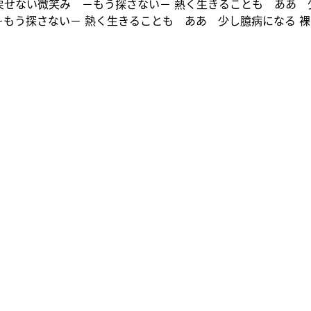
り戻せない微笑み －もう探さない－ 熱く生きることも ああ 
－もう探さない－ 熱く生きることも ああ 少し臆病になる 