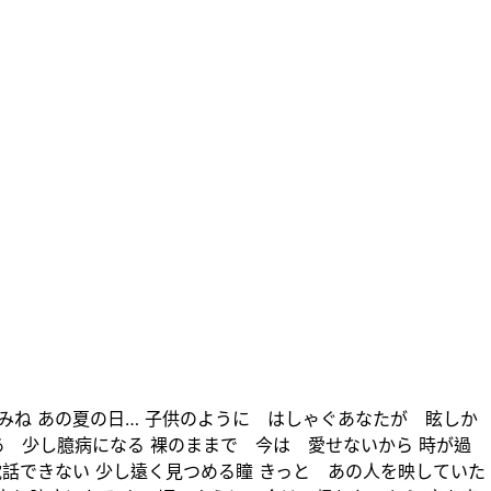
痛みね あの夏の日… 子供のように はしゃぐあなたが 眩しか
あ 少し臆病になる 裸のままで 今は 愛せないから 時が過
電話できない 少し遠く見つめる瞳 きっと あの人を映していた