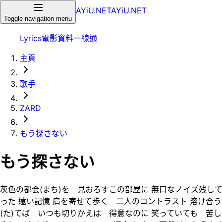
AYiU.NET
AYiU.NET
Toggle navigation menu
Lyrics
電影
資料一線通
主頁
歌手
ZARD
もう探さない
もう探さない
灰色の都会(まち)を 見おろすこの部屋に 無口なノイズ残し
った 遠い記憶 肩を寄せて歩く 二人のコントラスト 溶け合
(た)てば いつも切りかえは 得意なのに 笑っていても 苦し