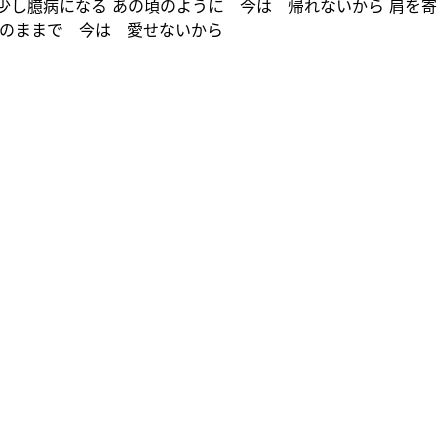
少し臆病になる あの頃のように 今は 帰れないから 肩を寄
裸のままで 今は 愛せないから