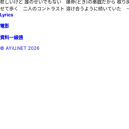
悲しいけど 誰のせいでもない 運命(とき)の悪戯だから 取
せて歩く 二人のコントラスト 溶け合うように続いていた 
Lyrics
電影
資料一線通
© AYiU.NET
2026